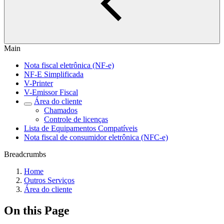
Main
Nota fiscal eletrônica (NF-e)
NF-E Simplificada
V-Printer
V-Emissor Fiscal
Área do cliente
Chamados
Controle de licenças
Lista de Equipamentos Compatíveis
Nota fiscal de consumidor eletrônica (NFC-e)
Breadcrumbs
Home
Outros Serviços
Área do cliente
On this Page