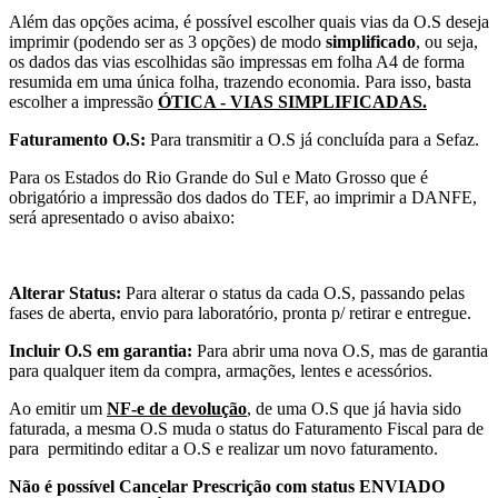
Além das opções acima, é possível escolher quais vias da O.S deseja
imprimir (podendo ser as 3 opções) de modo
simplificado
, ou seja,
os dados das vias escolhidas são impressas em folha A4 de forma
resumida em uma única folha, trazendo economia. Para isso, basta
escolher a impressão
ÓTICA - VIAS SIMPLIFICADAS.
Faturamento O.S:
Para transmitir a O.S já concluída para a Sefaz.
Para os Estados do Rio Grande do Sul e Mato Grosso que é
obrigatório a impressão dos dados do TEF, ao imprimir a DANFE,
será apresentado o aviso abaixo:
Alterar Status:
Para alterar o status da cada O.S, passando pelas
fases de aberta, envio para laboratório, pronta p/ retirar e entregue.
Incluir O.S em garantia:
Para abrir uma nova O.S, mas de garantia
para qualquer item da compra, armações, lentes e acessórios.
Ao emitir um
NF-e de devolução
,
de uma O.S que já havia sido
faturada, a mesma O.S muda o status do Faturamento Fiscal para de
para
permitindo editar a O.S e realizar um novo faturamento.
Não é possível Cancelar Prescrição com status ENVIADO