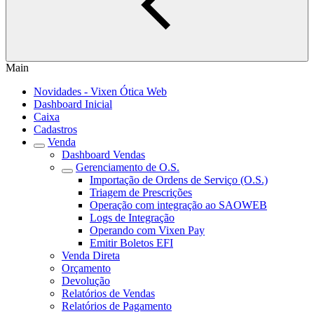
Main
Novidades - Vixen Ótica Web
Dashboard Inicial
Caixa
Cadastros
Venda
Dashboard Vendas
Gerenciamento de O.S.
Importação de Ordens de Serviço (O.S.)
Triagem de Prescrições
Operação com integração ao SAOWEB
Logs de Integração
Operando com Vixen Pay
Emitir Boletos EFI
Venda Direta
Orçamento
Devolução
Relatórios de Vendas
Relatórios de Pagamento