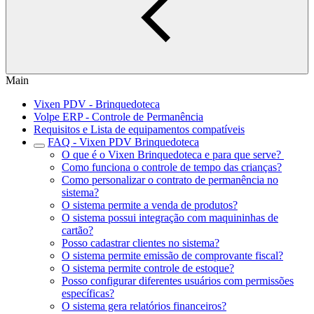
Main
Vixen PDV - Brinquedoteca
Volpe ERP - Controle de Permanência
Requisitos e Lista de equipamentos compatíveis
FAQ - Vixen PDV Brinquedoteca
O que é o Vixen Brinquedoteca e para que serve?
Como funciona o controle de tempo das crianças?
Como personalizar o contrato de permanência no
sistema?
O sistema permite a venda de produtos?
O sistema possui integração com maquininhas de
cartão?
Posso cadastrar clientes no sistema?
O sistema permite emissão de comprovante fiscal?
O sistema permite controle de estoque?
Posso configurar diferentes usuários com permissões
específicas?
O sistema gera relatórios financeiros?