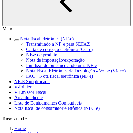
Main
Nota fiscal eletrônica (NF-e)
Transmitindo a NF-e para SEFAZ
Carta de correção eletrônica (CC-e)
NF-e de produto
Nota de importação\exportação
Inutilizando ou cancelando uma NF-e
Nota Fiscal Eletrônica de Devolução - Volpe (Vídeo)
FAQ - Nota fiscal eletrônica (NF-e)
NF-E Simplificada
V-Printer
V-Emissor Fiscal
Área do cliente
Lista de Equipamentos Compatíveis
Nota fiscal de consumidor eletrônica (NFC-e)
Breadcrumbs
Home