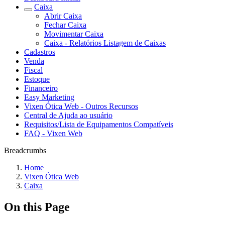
Caixa
Abrir Caixa
Fechar Caixa
Movimentar Caixa
Caixa - Relatórios Listagem de Caixas
Cadastros
Venda
Fiscal
Estoque
Financeiro
Easy Marketing
Vixen Ótica Web - Outros Recursos
Central de Ajuda ao usuário
Requisitos/Lista de Equipamentos Compatíveis
FAQ - Vixen Web
Breadcrumbs
Home
Vixen Ótica Web
Caixa
On this Page