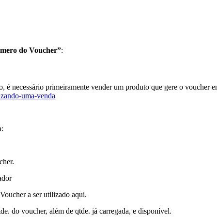
mero do Voucher”
:
uto, é necessário primeiramente vender um produto que gere o voucher
alizando-uma-venda
a:
cher.
ador
oucher a ser utilizado aqui.
e. do voucher, além de qtde. já carregada, e disponível.