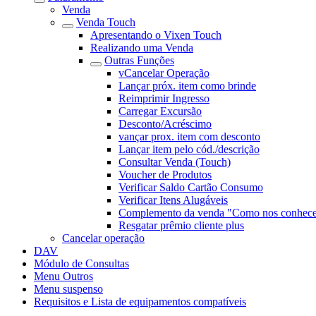
Venda
Venda Touch
Apresentando o Vixen Touch
Realizando uma Venda
Outras Funções
vCancelar Operação
Lançar próx. item como brinde
Reimprimir Ingresso
Carregar Excursão
Desconto/Acréscimo
vançar prox. item com desconto
Lançar item pelo cód./descrição
Consultar Venda (Touch)
Voucher de Produtos
Verificar Saldo Cartão Consumo
Verificar Itens Alugáveis
Complemento da venda "Como nos conhec
Resgatar prêmio cliente plus
Cancelar operação
DAV
Módulo de Consultas
Menu Outros
Menu suspenso
Requisitos e Lista de equipamentos compatíveis