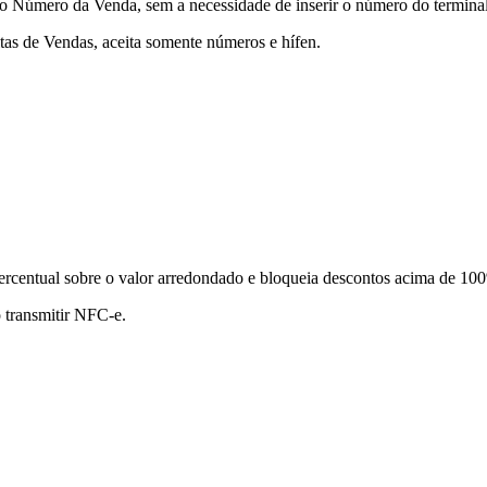
 Número da Venda, sem a necessidade de inserir o número do terminal 
as de Vendas, aceita somente números e hífen.
percentual sobre o valor arredondado e bloqueia descontos acima de 10
 transmitir NFC-e.