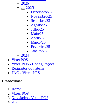
2026
2025
Dezembro/25
Novembro/25
Setembro/25
Agosto/25
Julho/25
Maio/25
Abril/25
Março/25
Fevereiro/25
Janeiro/25
2024
VixenPOS
Vixen POS - Configurações
Requisitos do sistema
FAQ - Vixen POS
Breadcrumbs
Home
Vixen POS
Novidades - Vixen POS
2025