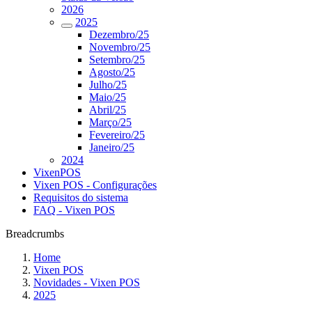
2026
2025
Dezembro/25
Novembro/25
Setembro/25
Agosto/25
Julho/25
Maio/25
Abril/25
Março/25
Fevereiro/25
Janeiro/25
2024
VixenPOS
Vixen POS - Configurações
Requisitos do sistema
FAQ - Vixen POS
Breadcrumbs
Home
Vixen POS
Novidades - Vixen POS
2025