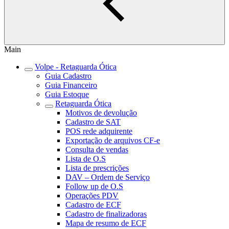
Main
Volpe - Retaguarda Ótica
Guia Cadastro
Guia Financeiro
Guia Estoque
Retaguarda Ótica
Motivos de devolução
Cadastro de SAT
POS rede adquirente
Exportação de arquivos CF-e
Consulta de vendas
Lista de O.S
Lista de prescrições
DAV – Ordem de Serviço
Follow up de O.S
Operações PDV
Cadastro de ECF
Cadastro de finalizadoras
Mapa de resumo de ECF