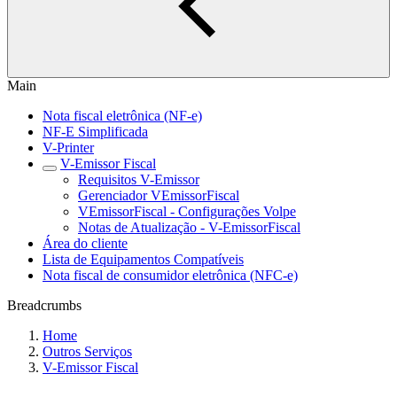
Main
Nota fiscal eletrônica (NF-e)
NF-E Simplificada
V-Printer
V-Emissor Fiscal
Requisitos V-Emissor
Gerenciador VEmissorFiscal
VEmissorFiscal - Configurações Volpe
Notas de Atualização - V-EmissorFiscal
Área do cliente
Lista de Equipamentos Compatíveis
Nota fiscal de consumidor eletrônica (NFC-e)
Breadcrumbs
Home
Outros Serviços
V-Emissor Fiscal