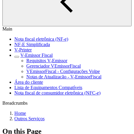
Main
Nota fiscal eletrônica (NF-e)
NF-E Simplificada
V-Printer
V-Emissor Fiscal
Requisitos V-Emissor
Gerenciador VEmissorFiscal
VEmissorFiscal - Configurações Volpe
Notas de Atualização - V-EmissorFiscal
Área do cliente
Lista de Equipamentos Compatíveis
Nota fiscal de consumidor eletrônica (NFC-e)
Breadcrumbs
Home
Outros Serviços
On this Page