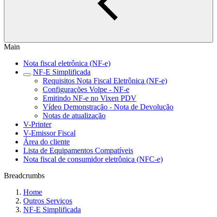
Main
Nota fiscal eletrônica (NF-e)
NF-E Simplificada
Requisitos Nota Fiscal Eletrônica (NF-e)
Configurações Volpe - NF-e
Emitindo NF-e no Vixen PDV
Vídeo Demonstração - Nota de Devolução
Notas de atualização
V-Printer
V-Emissor Fiscal
Área do cliente
Lista de Equipamentos Compatíveis
Nota fiscal de consumidor eletrônica (NFC-e)
Breadcrumbs
Home
Outros Serviços
NF-E Simplificada