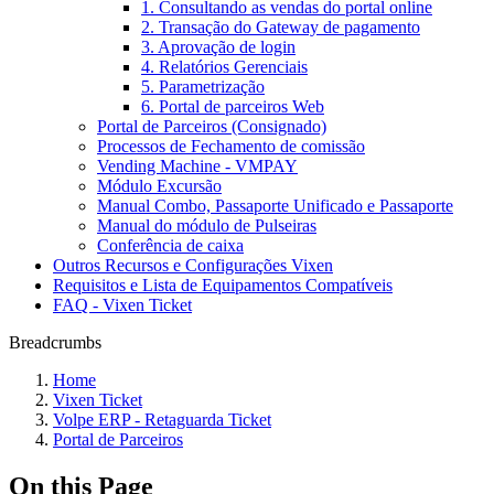
1. Consultando as vendas do portal online
2. Transação do Gateway de pagamento
3. Aprovação de login
4. Relatórios Gerenciais
5. Parametrização
6. Portal de parceiros Web
Portal de Parceiros (Consignado)
Processos de Fechamento de comissão
Vending Machine - VMPAY
Módulo Excursão
Manual Combo, Passaporte Unificado e Passaporte
Manual do módulo de Pulseiras
Conferência de caixa
Outros Recursos e Configurações Vixen
Requisitos e Lista de Equipamentos Compatíveis
FAQ - Vixen Ticket
Breadcrumbs
Home
Vixen Ticket
Volpe ERP - Retaguarda Ticket
Portal de Parceiros
On this Page