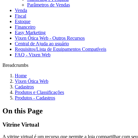
Parâmetros de Vendas
Venda
Fiscal
Estoque
Financeiro
Easy Marketing
Vixen Ótica Web - Outros Recursos
Central de Ajuda ao usuário
Requisitos/Lista de Equipamentos Compatíveis
FAQ - Vixen Web
Breadcrumbs
Home
Vixen Ótica Web
Cadastros
Produtos e Classificações
Produtos - Cadastros
On this Page
Vitrine Virtual
A vitrine virtual é um recurso que permite a loja compartilhar com seus