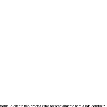
 forma, o cliente não precisa estar presencialmente para a loja conduzir