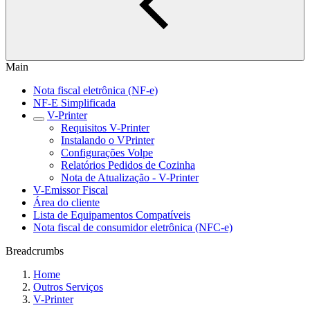
Main
Nota fiscal eletrônica (NF-e)
NF-E Simplificada
V-Printer
Requisitos V-Printer
Instalando o VPrinter
Configurações Volpe
Relatórios Pedidos de Cozinha
Nota de Atualização - V-Printer
V-Emissor Fiscal
Área do cliente
Lista de Equipamentos Compatíveis
Nota fiscal de consumidor eletrônica (NFC-e)
Breadcrumbs
Home
Outros Serviços
V-Printer