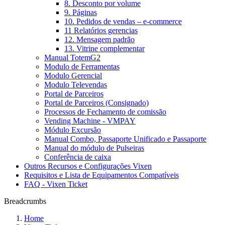
8. Desconto por volume
9. Páginas
10. Pedidos de vendas – e-commerce
11 Relatórios gerencias
12. Mensagem padrão
13. Vitrine complementar
Manual TotemG2
Modulo de Ferramentas
Modulo Gerencial
Modulo Televendas
Portal de Parceiros
Portal de Parceiros (Consignado)
Processos de Fechamento de comissão
Vending Machine - VMPAY
Módulo Excursão
Manual Combo, Passaporte Unificado e Passaporte
Manual do módulo de Pulseiras
Conferência de caixa
Outros Recursos e Configurações Vixen
Requisitos e Lista de Equipamentos Compatíveis
FAQ - Vixen Ticket
Breadcrumbs
Home