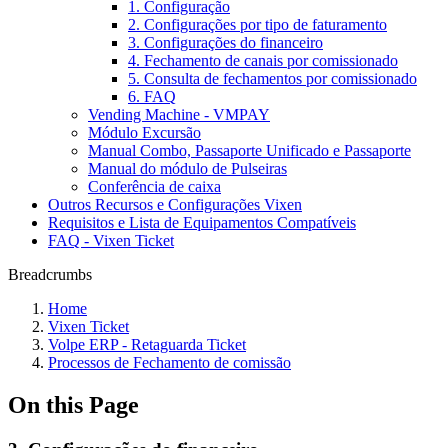
1. Configuração
2. Configurações por tipo de faturamento
3. Configurações do financeiro
4. Fechamento de canais por comissionado
5. Consulta de fechamentos por comissionado
6. FAQ
Vending Machine - VMPAY
Módulo Excursão
Manual Combo, Passaporte Unificado e Passaporte
Manual do módulo de Pulseiras
Conferência de caixa
Outros Recursos e Configurações Vixen
Requisitos e Lista de Equipamentos Compatíveis
FAQ - Vixen Ticket
Breadcrumbs
Home
Vixen Ticket
Volpe ERP - Retaguarda Ticket
Processos de Fechamento de comissão
On this Page