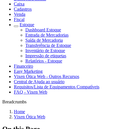
Caixa
Cadastros
Venda
Fiscal
Estoque
Dashboard Estoque
Entrada de Mercadorias
Saída de Mercadoria
Transferência de Estoque
Inventário de Estoque
Impressão de etiquetas
Relatórios - Estoque
Financeiro
Easy Marketing
Vixen Ótica Web - Outros Recursos
Central de Ajuda ao usuário
Requisitos/Lista de Equipamentos Compatíveis
FAQ - Vixen Web
Breadcrumbs
Home
Vixen Ótica Web
On this Page