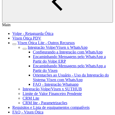
Main
Volpe - Retaguarda Ótica
Vixen Ótica PDV
Vixen Ótica Lite - Outros Recursos
Integração Volpe/Vixen x WhatsApp
Configurando a Integração com WhatsApp
Encaminhando Mensagens pelo WhatsApp a
Partir do Volpe ERP
Encaminhando Mensagens pelo WhatsApp a
Partir do Vixen
Orientações ao Usuário - Uso da Integração do
Sistema Vixen com WhatsApp
FAQ - Integração Whatsapp
Integração Volpe/Vixen x SUTHUB
Limite de Valor Financeiro Pendente
CRM Lite
CRM lite - Parametrizações
Requisitos e Lista de equipamentos compatíveis
FAQ - Vixen Ótica