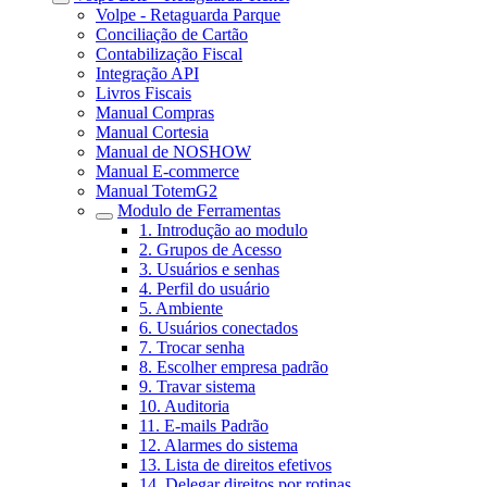
Volpe - Retaguarda Parque
Conciliação de Cartão
Contabilização Fiscal
Integração API
Livros Fiscais
Manual Compras
Manual Cortesia
Manual de NOSHOW
Manual E-commerce
Manual TotemG2
Modulo de Ferramentas
1. Introdução ao modulo
2. Grupos de Acesso
3. Usuários e senhas
4. Perfil do usuário
5. Ambiente
6. Usuários conectados
7. Trocar senha
8. Escolher empresa padrão
9. Travar sistema
10. Auditoria
11. E-mails Padrão
12. Alarmes do sistema
13. Lista de direitos efetivos
14. Delegar direitos por rotinas