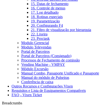
15. Datas de fechamento
16. Controle de menus
17. Log detalhado
18. Rotinas especiais
19. Parametrização
20. Configurando F4
21. Filtro de visualização por hierarquia
22. Lixeira
23. Proctask
Modulo Gerencial
Modulo Televendas
Portal de Parceiros
Portal de Parceiros (Consignado)
Processos de Fechamento de comissão
Vending Machine - VMPAY
Módulo Excursão
Manual Combo, Passaporte Unificado e Passaporte
Manual do módulo de Pulseiras
Conferência de caixa
Outros Recursos e Configurações Vixen
Requisitos e Lista de Equipamentos Compatíveis
FAQ - Vixen Ticket
Breadcrumbs