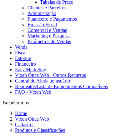
Tabelas de Preço
Clientes e Parceiros
Administração
Financeiro e Pagamentos
Emissão Fiscal
Comercial e Vendas
Marketing e Pesquisa
Parâmetros de Vendas
Venda
Fiscal
Estoque
Financeiro
Easy Marketing
Vixen Ótica Web - Outros Recursos
Central de Ajuda ao usuário
Requisitos/Lista de Equipamentos Compatíveis
FAQ - Vixen Web
Breadcrumbs
Home
Vixen Ótica Web
Cadastros
Produtos e Classificações