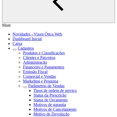
Main
Novidades - Vixen Ótica Web
Dashboard Inicial
Caixa
Cadastros
Produtos e Classificações
Clientes e Parceiros
Administração
Financeiro e Pagamentos
Emissão Fiscal
Comercial e Vendas
Marketing e Pesquisa
Parâmetros de Vendas
Tipos de ordem de serviço
Status da Prescrição
Status de Orçamento
Motivos de garantia
Motivos de Cancelamento
Motivo de Devolução