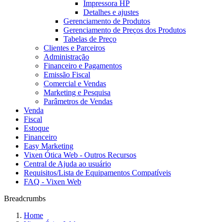
Impressora HP
Detalhes e ajustes
Gerenciamento de Produtos
Gerenciamento de Preços dos Produtos
Tabelas de Preço
Clientes e Parceiros
Administração
Financeiro e Pagamentos
Emissão Fiscal
Comercial e Vendas
Marketing e Pesquisa
Parâmetros de Vendas
Venda
Fiscal
Estoque
Financeiro
Easy Marketing
Vixen Ótica Web - Outros Recursos
Central de Ajuda ao usuário
Requisitos/Lista de Equipamentos Compatíveis
FAQ - Vixen Web
Breadcrumbs
Home