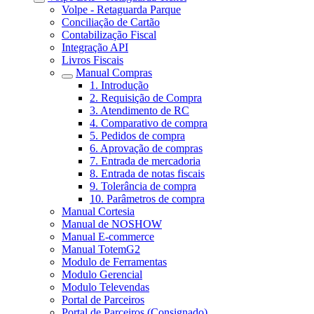
Volpe - Retaguarda Parque
Conciliação de Cartão
Contabilização Fiscal
Integração API
Livros Fiscais
Manual Compras
1. Introdução
2. Requisição de Compra
3. Atendimento de RC
4. Comparativo de compra
5. Pedidos de compra
6. Aprovação de compras
7. Entrada de mercadoria
8. Entrada de notas fiscais
9. Tolerância de compra
10. Parâmetros de compra
Manual Cortesia
Manual de NOSHOW
Manual E-commerce
Manual TotemG2
Modulo de Ferramentas
Modulo Gerencial
Modulo Televendas
Portal de Parceiros
Portal de Parceiros (Consignado)