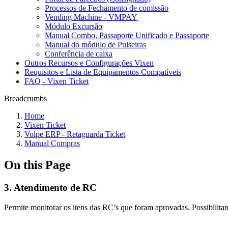
Processos de Fechamento de comissão
Vending Machine - VMPAY
Módulo Excursão
Manual Combo, Passaporte Unificado e Passaporte
Manual do módulo de Pulseiras
Conferência de caixa
Outros Recursos e Configurações Vixen
Requisitos e Lista de Equipamentos Compatíveis
FAQ - Vixen Ticket
Breadcrumbs
Home
Vixen Ticket
Volpe ERP - Retaguarda Ticket
Manual Compras
On this Page
3. Atendimento de RC
Permite monitorar os itens das RC’s que foram aprovadas. Possibili