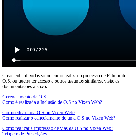
Caso tenha dúvidas sobre como realizar o processo de Faturar de
O.S, ou queira ter acesso a outros assuntos similares, visite as
documentações abaixo:
Gerenciamento de O.S.
Como é realizada a Inclusão de O.S no Vixen Web?
Como editar uma O.S no Vixen Web?
Como realizar o cancelamento de uma O.S no Vixen Web?
Como realizar a impressão de vias da O.S no Vixen Web?
Triagem de Prescrições