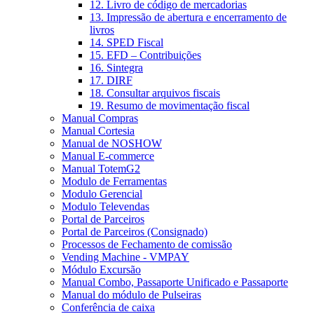
12. Livro de código de mercadorias
13. Impressão de abertura e encerramento de
livros
14. SPED Fiscal
15. EFD – Contribuições
16. Sintegra
17. DIRF
18. Consultar arquivos fiscais
19. Resumo de movimentação fiscal
Manual Compras
Manual Cortesia
Manual de NOSHOW
Manual E-commerce
Manual TotemG2
Modulo de Ferramentas
Modulo Gerencial
Modulo Televendas
Portal de Parceiros
Portal de Parceiros (Consignado)
Processos de Fechamento de comissão
Vending Machine - VMPAY
Módulo Excursão
Manual Combo, Passaporte Unificado e Passaporte
Manual do módulo de Pulseiras
Conferência de caixa