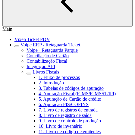
Main
Vixen Ticket PDV
Volpe ERP - Retaguarda Ticket
Volpe - Retaguarda Parque
Conciliação de Cartão
Contabilização Fiscal
Integração API
Livros Fiscais
1. Fluxo de processos
2. Introdução
3. Tabelas de códigos de apuração
4. Apuração Fiscal (ICMS/ICMSST/IPI)
5. Apuração de Cartão de crédito
6. Apuração PIS/COFINS
7. Livro de registros de entrada
8. Livro de registro de saída
9. Livro de controle de produção
10. Livro de inventário
11. Livro de código de emitentes