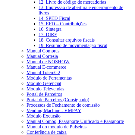
12. Livro de código de mercadorias
13. Impressão de abertura e encerramento de
livros
14. SPED Fiscal
15. EFD – Contribuições
16. Sintegra
17. DIRF
18. Consultar arquivos fiscais
19. Resumo de movimentação fiscal
Manual Compras
Manual Cortesia
Manual de NOSHOW
Manual E-commerce
Manual TotemG2
Modulo de Ferramentas
Modulo Gerencial
Modulo Televendas
Portal de Parceiros
Portal de Parceiros (Consignado)
Processos de Fechamento de comissão
Vending Machine - VMPAY
Módulo Excursão
Manual Combo, Passaporte Unificado e Passaporte
Manual do módulo de Pulseiras
Conferência de caixa