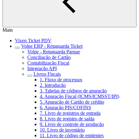
Main
Vixen Ticket PDV
Volpe ERP - Retaguarda Ticket
Volpe - Retaguarda Parque
Conciliação de Cartão
Contabilização Fiscal
Integração API
Livros Fiscais
1. Fluxo de processos
2. Introdução
3. Tabelas de códigos de apuração
4. Apuração Fiscal (ICMS/ICMSST/IPI)
5. Apuração de Cartão de crédito
6. Apuração PIS/COFINS
7. Livro de registros de entrada
8. Livro de registro de saída
9. Livro de controle de produção
10. Livro de inventário
11. Livro de código de emitentes