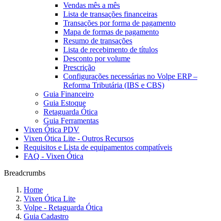
Vendas mês a mês
Lista de transações financeiras
Transações por forma de pagamento
Mapa de formas de pagamento
Resumo de transações
Lista de recebimento de títulos
Desconto por volume
Prescrição
Configurações necessárias no Volpe ERP –
Reforma Tributária (IBS e CBS)
Guia Financeiro
Guia Estoque
Retaguarda Ótica
Guia Ferramentas
Vixen Ótica PDV
Vixen Ótica Lite - Outros Recursos
Requisitos e Lista de equipamentos compatíveis
FAQ - Vixen Ótica
Breadcrumbs
Home
Vixen Ótica Lite
Volpe - Retaguarda Ótica
Guia Cadastro