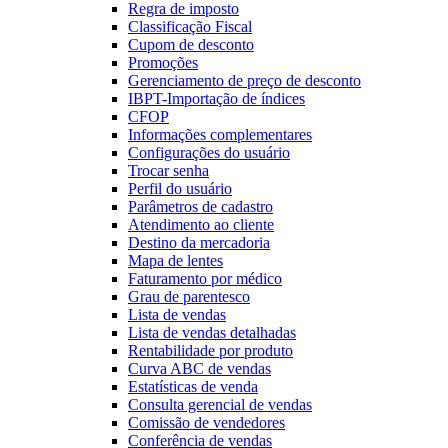
Regra de imposto
Classificação Fiscal
Cupom de desconto
Promoções
Gerenciamento de preço de desconto
IBPT-Importação de índices
CFOP
Informações complementares
Configurações do usuário
Trocar senha
Perfil do usuário
Parâmetros de cadastro
Atendimento ao cliente
Destino da mercadoria
Mapa de lentes
Faturamento por médico
Grau de parentesco
Lista de vendas
Lista de vendas detalhadas
Rentabilidade por produto
Curva ABC de vendas
Estatísticas de venda
Consulta gerencial de vendas
Comissão de vendedores
Conferência de vendas