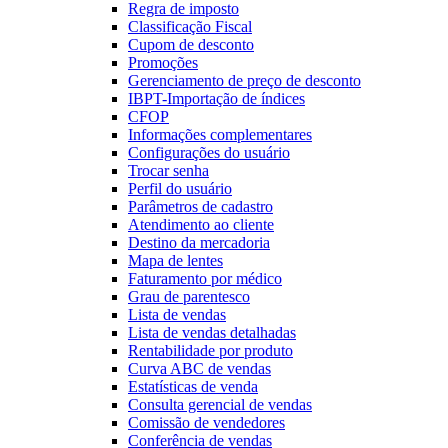
Regra de imposto
Classificação Fiscal
Cupom de desconto
Promoções
Gerenciamento de preço de desconto
IBPT-Importação de índices
CFOP
Informações complementares
Configurações do usuário
Trocar senha
Perfil do usuário
Parâmetros de cadastro
Atendimento ao cliente
Destino da mercadoria
Mapa de lentes
Faturamento por médico
Grau de parentesco
Lista de vendas
Lista de vendas detalhadas
Rentabilidade por produto
Curva ABC de vendas
Estatísticas de venda
Consulta gerencial de vendas
Comissão de vendedores
Conferência de vendas