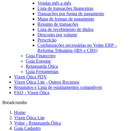
Vendas mês a mês
Lista de transações financeiras
Transações por forma de pagamento
Mapa de formas de pagamento
Resumo de transações
Lista de recebimento de títulos
Desconto por volume
Prescrição
Configurações necessárias no Volpe ERP –
Reforma Tributária (IBS e CBS)
Guia Financeiro
Guia Estoque
Retaguarda Ótica
Guia Ferramentas
Vixen Ótica PDV
Vixen Ótica Lite - Outros Recursos
Requisitos e Lista de equipamentos compatíveis
FAQ - Vixen Ótica
Breadcrumbs
Home
Vixen Ótica Lite
Volpe - Retaguarda Ótica
Guia Cadastro