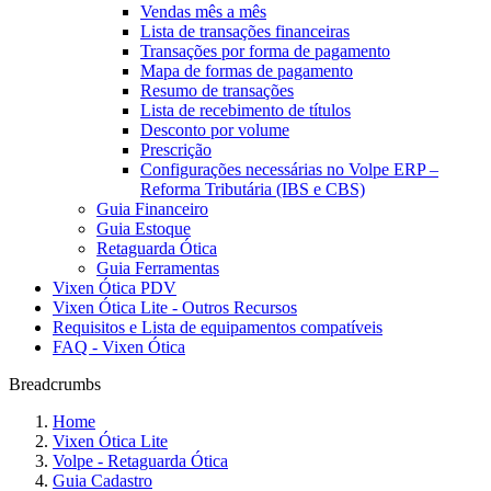
Vendas mês a mês
Lista de transações financeiras
Transações por forma de pagamento
Mapa de formas de pagamento
Resumo de transações
Lista de recebimento de títulos
Desconto por volume
Prescrição
Configurações necessárias no Volpe ERP –
Reforma Tributária (IBS e CBS)
Guia Financeiro
Guia Estoque
Retaguarda Ótica
Guia Ferramentas
Vixen Ótica PDV
Vixen Ótica Lite - Outros Recursos
Requisitos e Lista de equipamentos compatíveis
FAQ - Vixen Ótica
Breadcrumbs
Home
Vixen Ótica Lite
Volpe - Retaguarda Ótica
Guia Cadastro