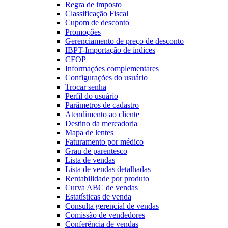
Regra de imposto
Classificação Fiscal
Cupom de desconto
Promoções
Gerenciamento de preço de desconto
IBPT-Importação de índices
CFOP
Informações complementares
Configurações do usuário
Trocar senha
Perfil do usuário
Parâmetros de cadastro
Atendimento ao cliente
Destino da mercadoria
Mapa de lentes
Faturamento por médico
Grau de parentesco
Lista de vendas
Lista de vendas detalhadas
Rentabilidade por produto
Curva ABC de vendas
Estatísticas de venda
Consulta gerencial de vendas
Comissão de vendedores
Conferência de vendas