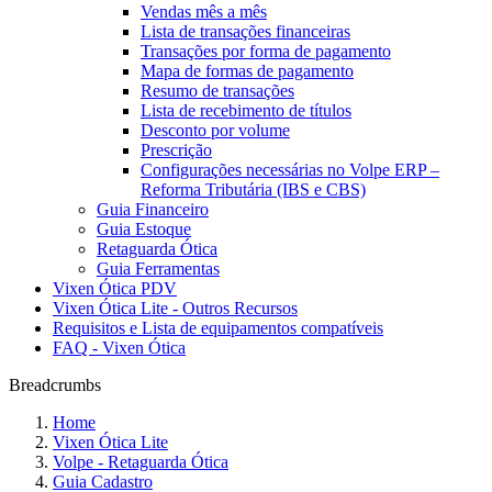
Vendas mês a mês
Lista de transações financeiras
Transações por forma de pagamento
Mapa de formas de pagamento
Resumo de transações
Lista de recebimento de títulos
Desconto por volume
Prescrição
Configurações necessárias no Volpe ERP –
Reforma Tributária (IBS e CBS)
Guia Financeiro
Guia Estoque
Retaguarda Ótica
Guia Ferramentas
Vixen Ótica PDV
Vixen Ótica Lite - Outros Recursos
Requisitos e Lista de equipamentos compatíveis
FAQ - Vixen Ótica
Breadcrumbs
Home
Vixen Ótica Lite
Volpe - Retaguarda Ótica
Guia Cadastro