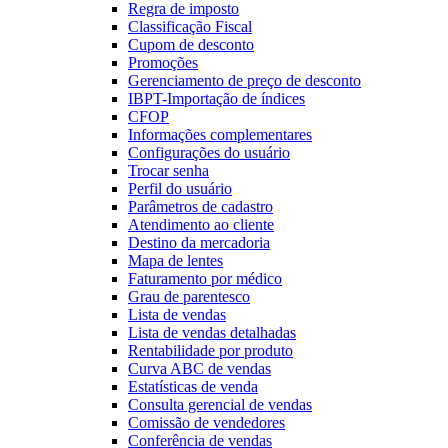
Regra de imposto
Classificação Fiscal
Cupom de desconto
Promoções
Gerenciamento de preço de desconto
IBPT-Importação de índices
CFOP
Informações complementares
Configurações do usuário
Trocar senha
Perfil do usuário
Parâmetros de cadastro
Atendimento ao cliente
Destino da mercadoria
Mapa de lentes
Faturamento por médico
Grau de parentesco
Lista de vendas
Lista de vendas detalhadas
Rentabilidade por produto
Curva ABC de vendas
Estatísticas de venda
Consulta gerencial de vendas
Comissão de vendedores
Conferência de vendas