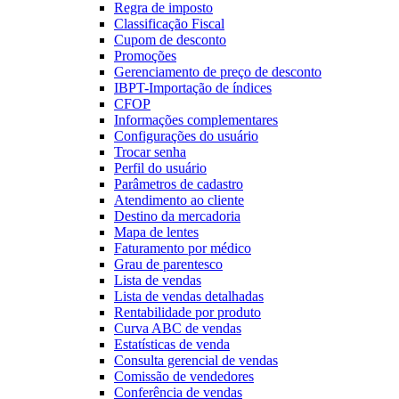
Regra de imposto
Classificação Fiscal
Cupom de desconto
Promoções
Gerenciamento de preço de desconto
IBPT-Importação de índices
CFOP
Informações complementares
Configurações do usuário
Trocar senha
Perfil do usuário
Parâmetros de cadastro
Atendimento ao cliente
Destino da mercadoria
Mapa de lentes
Faturamento por médico
Grau de parentesco
Lista de vendas
Lista de vendas detalhadas
Rentabilidade por produto
Curva ABC de vendas
Estatísticas de venda
Consulta gerencial de vendas
Comissão de vendedores
Conferência de vendas