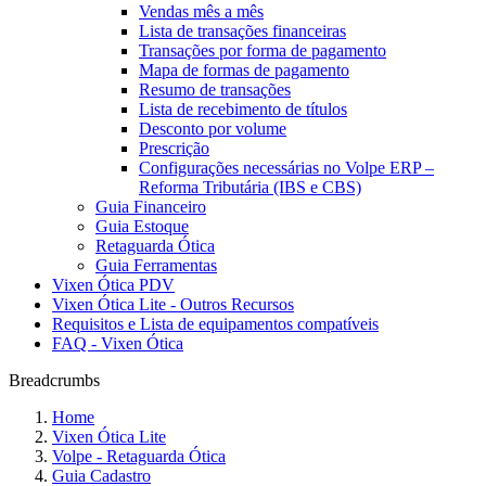
Vendas mês a mês
Lista de transações financeiras
Transações por forma de pagamento
Mapa de formas de pagamento
Resumo de transações
Lista de recebimento de títulos
Desconto por volume
Prescrição
Configurações necessárias no Volpe ERP –
Reforma Tributária (IBS e CBS)
Guia Financeiro
Guia Estoque
Retaguarda Ótica
Guia Ferramentas
Vixen Ótica PDV
Vixen Ótica Lite - Outros Recursos
Requisitos e Lista de equipamentos compatíveis
FAQ - Vixen Ótica
Breadcrumbs
Home
Vixen Ótica Lite
Volpe - Retaguarda Ótica
Guia Cadastro