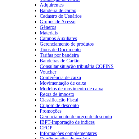
Adquirentes
Bandeira de cartão
Cadastro de Usuários
Grupos de Acesso
Gêneros
Materiais
Campos Auxiliares
Gerenciamento de produtos
Tipos de Documento
Tarifas por bandeira
Bandeiras de Cartão
Consultar situação tributária COFINS
Voucher
Conferência de caixa
Movimentação de caixa
Modelos de movimento de caixa
Regra de imposto
Classificação Fiscal
Cupom de desconto
Promoções
Gerenciamento de preço de desconto
IBPT-Importação de índices
CFOP
Informações complementares
Configurações do usuário