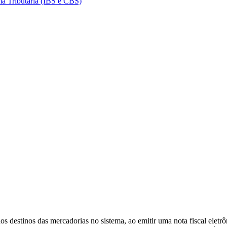
a Tributária (IBS e CBS)
dos destinos das mercadorias no sistema, ao emitir uma nota fiscal ele