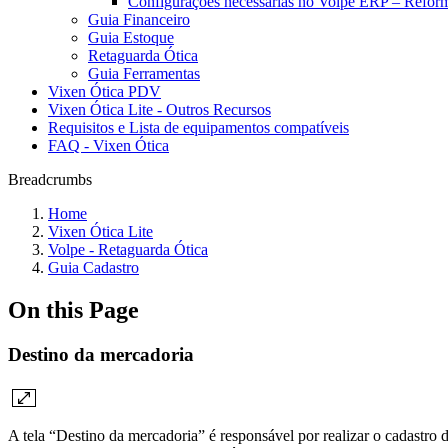
Configurações necessárias no Volpe ERP – Reform
Guia Financeiro
Guia Estoque
Retaguarda Ótica
Guia Ferramentas
Vixen Ótica PDV
Vixen Ótica Lite - Outros Recursos
Requisitos e Lista de equipamentos compatíveis
FAQ - Vixen Ótica
Breadcrumbs
Home
Vixen Ótica Lite
Volpe - Retaguarda Ótica
Guia Cadastro
On this Page
Destino da mercadoria
A tela “Destino da mercadoria” é responsável por realizar o cadastro 