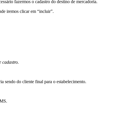
essário fazermos o cadastro do destino de mercadoria.
de iremos clicar em “incluir”.
e cadastro.
a sendo do cliente final para o estabelecimento.
ICMS.