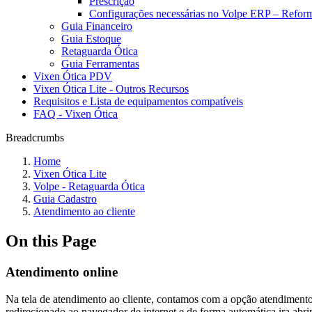
Prescrição
Configurações necessárias no Volpe ERP – Reform
Guia Financeiro
Guia Estoque
Retaguarda Ótica
Guia Ferramentas
Vixen Ótica PDV
Vixen Ótica Lite - Outros Recursos
Requisitos e Lista de equipamentos compatíveis
FAQ - Vixen Ótica
Breadcrumbs
Home
Vixen Ótica Lite
Volpe - Retaguarda Ótica
Guia Cadastro
Atendimento ao cliente
On this Page
Atendimento online
Na tela de atendimento ao cliente, contamos com a opção atendimento on
redirecionado ao navegador de internet e de forma automática ira ab