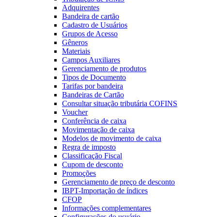
Adquirentes
Bandeira de cartão
Cadastro de Usuários
Grupos de Acesso
Gêneros
Materiais
Campos Auxiliares
Gerenciamento de produtos
Tipos de Documento
Tarifas por bandeira
Bandeiras de Cartão
Consultar situação tributária COFINS
Voucher
Conferência de caixa
Movimentação de caixa
Modelos de movimento de caixa
Regra de imposto
Classificação Fiscal
Cupom de desconto
Promoções
Gerenciamento de preço de desconto
IBPT-Importação de índices
CFOP
Informações complementares
Configurações do usuário