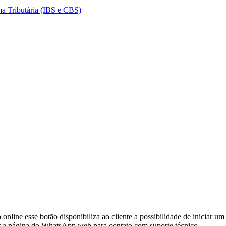
a Tributária (IBS e CBS)
line esse botão disponibiliza ao cliente a possibilidade de iniciar um 
rir a página do WhatsApp web para contato com suporte técnico.